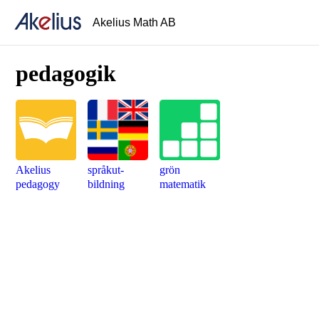
Akelius Math AB
pedagogik
Akelius
språkut­
grön
pedagogy
bildning
matema­tik